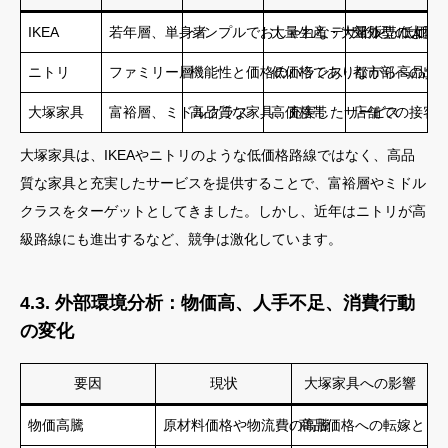
IKEA
若年層、単身者
シンプルでおしゃれなデザイン、低価格
大量生産・大量販売による
郊外型の大型
ニトリ
ファミリー層
機能性と価格のバランス
低価格でありながら高品質
都市部への出
大塚家具
富裕層、ミドルクラス
高品質な家具、充実したサービス
高価格帯
店舗での接客
大塚家具は、IKEAやニトリのような低価格路線ではなく、高品
質な家具と充実したサービスを提供することで、富裕層やミドル
クラスをターゲットとしてきました。しかし、近年はニトリが高
級路線にも進出するなど、競争は激化しています。
4.3. 外部環境分析：物価高、人手不足、消費行動
の変化
要因
現状
大塚家具への影響
物価高騰
原材料価格や物流費の高騰
商品価格への転嫁とコ