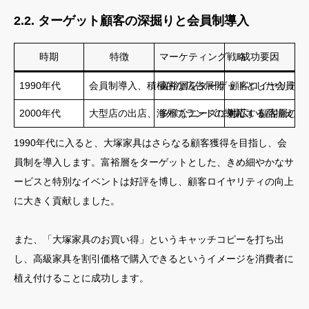
2.2. ターゲット顧客の深掘りと会員制導入
時期
特徴
マーケティング戦略
成功要因
1990年代
会員制導入、積極的な広告展開
富裕層をターゲットとした会員制
顧客ロイヤリティ
2000年代
大型店の出店、海外ブランドの導入
多様なニーズに対応する品揃えの
幅広い顧客層の獲
1990年代に入ると、大塚家具はさらなる顧客獲得を目指し、会
員制を導入します。富裕層をターゲットとした、きめ細やかなサ
ービスと特別なイベントは好評を博し、顧客ロイヤリティの向上
に大きく貢献しました。
また、「大塚家具のお買い得」というキャッチコピーを打ち出
し、高級家具を割引価格で購入できるというイメージを消費者に
植え付けることに成功します。