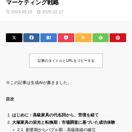
マーケティング戦略
サロン会員登録
2024.09.15
2025.02.17
サイト会員登録
ログイン
記事のタイトルとURLをコピーする
特定商取引法
運営会社
お問い合わせ
マーケティング用語集
※この記事は生成AIが書きました。
利用規約
マーケター診断コンテンツ
よくあるご質問
LINE公式
目次
プライバシーポリシー
ホーム
はじめに：高級家具の代名詞から、苦境を経て
大塚家具の栄光と転換期：市場調査に基づいた成功体験
2.1. 創業期からバブル期：高級路線の確立