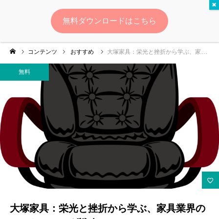
無料
無料ダウンロードはこちら
ログイン
会員登録
コンテンツ
おすすめ
大塚家具：栄光と挫折から学ぶ、家具業界のマーケティング戦略
ゆいマーケとは？
無料
実績・お客様の声
無料診断
イベント・セミナー情報
コンテンツ
LINEお友達登録
大塚家具：栄光と挫折から学ぶ、家具業界の
スポンサー登録