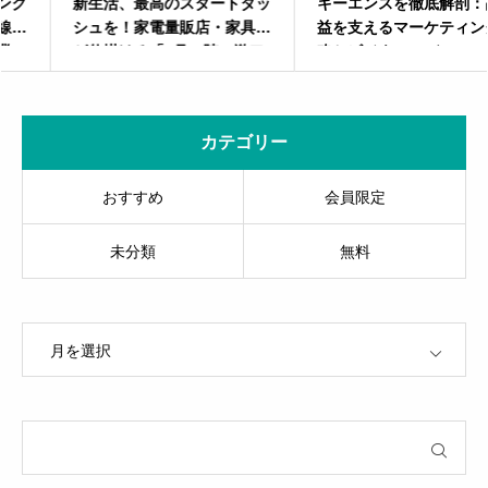
新生活、最高のスタートダッ
キーエンスを徹底解剖：高収
シュを！家電量販店・家具店
益を支えるマーケティング戦
が仕掛ける「4月の陣」激ア
略とビジネスモデル
ツマーケティング
カテゴリー
おすすめ
会員限定
未分類
無料
OPEN