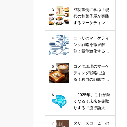
ナツ市場に斬り込
む！
成功事例に学ぶ！現
3
代の和菓子屋が実践
するマーケティング
戦略
ニトリのマーケティ
4
ング戦略を徹底解
剖：競争激化する家
具業界における
「お、ねだん以
コメダ珈琲のマーケ
5
上。」の価値提供
ティング戦略に迫
る！独自の戦略で喫
茶文化を牽引
「2025年、これが熱
6
くなる！未来を先取
りする『流行語大賞
トップ10』とその核
心トレンド」
タリーズコーヒーの
7