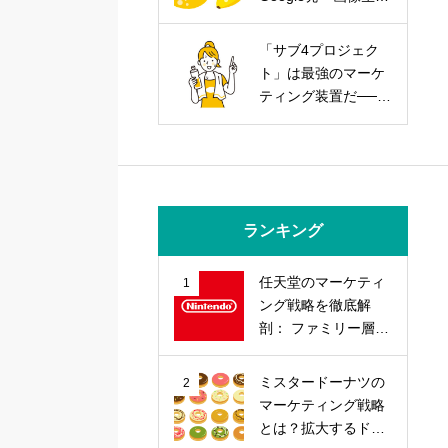
AIを武器にする実践
戦略
「サブ4プロジェク
ト」は最強のマーケ
ティング装置だ──走
力とブランド力を同
時に上げる方法
ランキング
任天堂のマーケティ
1
ング戦略を徹底解
剖： ファミリー層の
心を掴む「差別化」
戦略とは？
ミスタードーナツの
2
マーケティング戦略
とは？拡大するドー