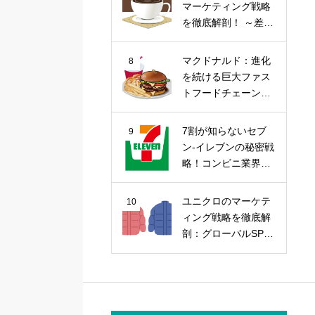
マーケティング戦略
を徹底解剖！ ～差別
化戦略から今後の課
題まで～
マクドナルド：進化
8
を続ける巨大ファス
トフードチェーンの
マーケティング戦略
7割が知らないセブ
9
ン-イレブンの秘密戦
略！コンビニ業界の
覇者を徹底解剖
ユニクロのマーケテ
10
ィング戦略を徹底解
剖：グローバルSPA
の勝因を探る