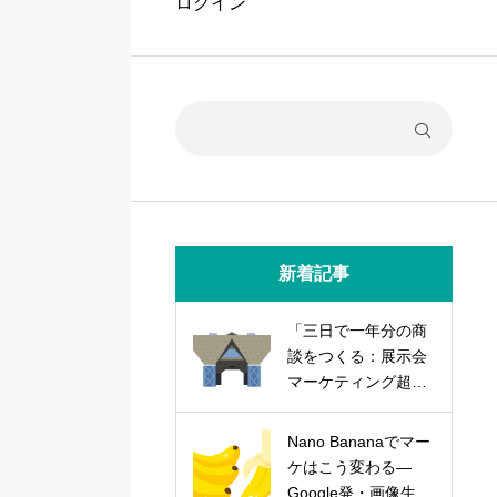
ログイン
新着記事
「三日で一年分の商
談をつくる：展示会
マーケティング超実
践論」
Nano Bananaでマー
ケはこう変わる―
Google発・画像生成