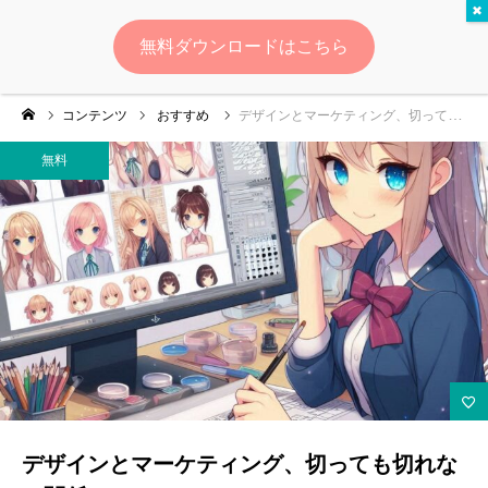
無料
無料ダウンロードはこちら
ログイン
会員登録
コンテンツ
おすすめ
デザインとマーケティング、切っても切れない関係とは？
ゆいマーケとは？
無料
実績・お客様の声
無料診断
イベント・セミナー情報
コンテンツ
LINEお友達登録
デザインとマーケティング、切っても切れな
スポンサー登録