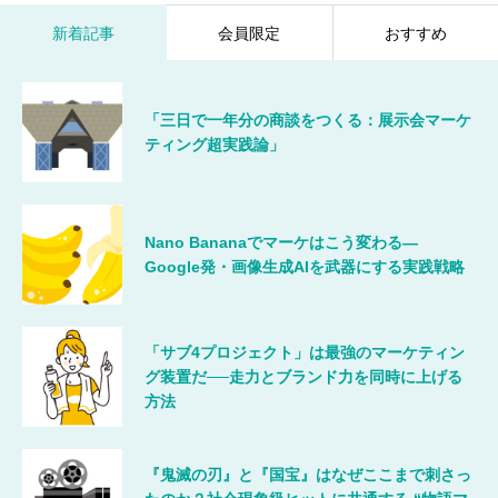
新着記事
会員限定
おすすめ
「三日で一年分の商談をつくる：展示会マーケ
ティング超実践論」
Nano Bananaでマーケはこう変わる―
Google発・画像生成AIを武器にする実践戦略
「サブ4プロジェクト」は最強のマーケティン
グ装置だ──走力とブランド力を同時に上げる
方法
『鬼滅の刃』と『国宝』はなぜここまで刺さっ