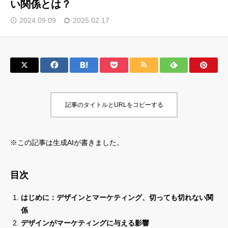
い関係とは？
サロン会員登録
2024.09.09
2025.02.17
サイト会員登録
ログイン
記事のタイトルとURLをコピーする
特定商取引法
運営会社
お問い合わせ
マーケティング用語集
※この記事は生成AIが書きました。
利用規約
マーケター診断コンテンツ
よくあるご質問
LINE公式
目次
プライバシーポリシー
ホーム
はじめに：デザインとマーケティング、切っても切れない関
係
デザインがマーケティングに与える影響