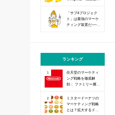
AIを武器にする実践
戦略
「サブ4プロジェク
ト」は最強のマーケ
ティング装置だ──走
力とブランド力を同
時に上げる方法
ランキング
任天堂のマーケティ
1
ング戦略を徹底解
剖： ファミリー層の
心を掴む「差別化」
戦略とは？
ミスタードーナツの
2
マーケティング戦略
とは？拡大するドー