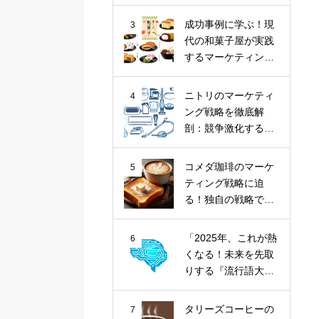
ナツ市場に斬り込
む！
成功事例に学ぶ！現
3
代の和菓子屋が実践
するマーケティング
戦略
ニトリのマーケティ
4
ング戦略を徹底解
剖：競争激化する家
具業界における
「お、ねだん以
コメダ珈琲のマーケ
5
上。」の価値提供
ティング戦略に迫
る！独自の戦略で喫
茶文化を牽引
「2025年、これが熱
6
くなる！未来を先取
りする『流行語大賞
トップ10』とその核
心トレンド」
タリーズコーヒーの
7