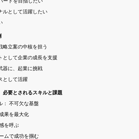
キスパートを目指したい
ョナルとして活躍したい
い
例
で戦略立案の中核を担う
ントとして企業の成長を支援
を武器に、起業に挑戦
ンスとして活躍
 必要とされるスキルと課題
キル： 不可欠な基盤
で成果を最大化
共感を呼ぶ
 チームで成功を掴む