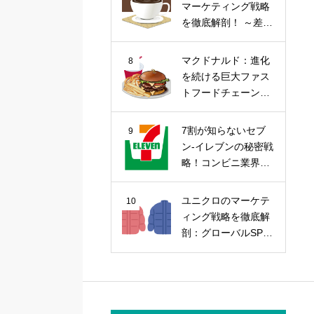
マーケティング戦略
を徹底解剖！ ～差別
化戦略から今後の課
題まで～
マクドナルド：進化
8
を続ける巨大ファス
トフードチェーンの
マーケティング戦略
7割が知らないセブ
9
ン-イレブンの秘密戦
略！コンビニ業界の
覇者を徹底解剖
ユニクロのマーケテ
10
ィング戦略を徹底解
剖：グローバルSPA
の勝因を探る