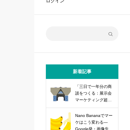
ログイン
新着記事
「三日で一年分の商
談をつくる：展示会
マーケティング超実
践論」
Nano Bananaでマー
ケはこう変わる―
Google発・画像生成