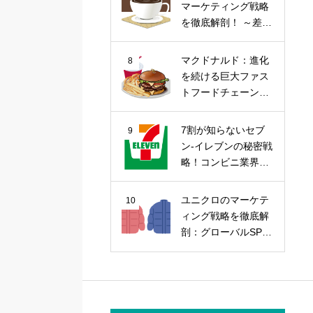
マーケティング戦略
を徹底解剖！ ～差別
化戦略から今後の課
題まで～
マクドナルド：進化
8
を続ける巨大ファス
トフードチェーンの
マーケティング戦略
7割が知らないセブ
9
ン-イレブンの秘密戦
略！コンビニ業界の
覇者を徹底解剖
ユニクロのマーケテ
10
ィング戦略を徹底解
剖：グローバルSPA
の勝因を探る