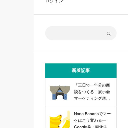
ログイン
新着記事
「三日で一年分の商
談をつくる：展示会
マーケティング超実
践論」
Nano Bananaでマー
ケはこう変わる―
Google発・画像生成