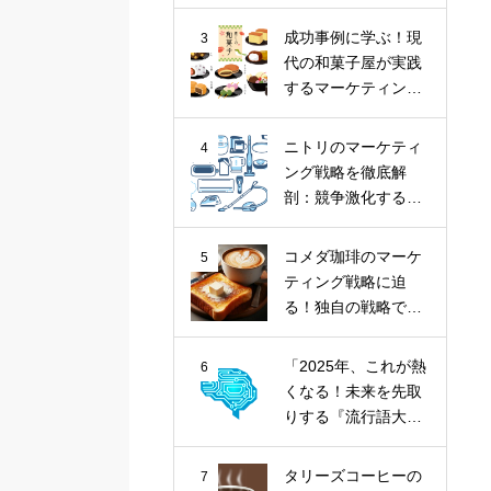
ナツ市場に斬り込
む！
成功事例に学ぶ！現
3
代の和菓子屋が実践
するマーケティング
戦略
ニトリのマーケティ
4
ング戦略を徹底解
剖：競争激化する家
具業界における
「お、ねだん以
コメダ珈琲のマーケ
5
上。」の価値提供
ティング戦略に迫
る！独自の戦略で喫
茶文化を牽引
「2025年、これが熱
6
くなる！未来を先取
りする『流行語大賞
トップ10』とその核
心トレンド」
タリーズコーヒーの
7