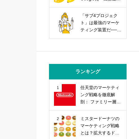
AIを武器にする実践
戦略
「サブ4プロジェク
ト」は最強のマーケ
ティング装置だ──走
力とブランド力を同
時に上げる方法
ランキング
任天堂のマーケティ
1
ング戦略を徹底解
剖： ファミリー層の
心を掴む「差別化」
戦略とは？
ミスタードーナツの
2
マーケティング戦略
とは？拡大するドー