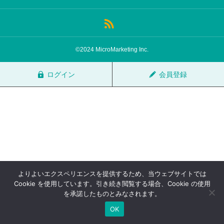
サロン会員登録
サイト会員登録
©2024 MicroMarketing Inc.
ログイン
ログイン
会員登録
特定商取引法
運営会社
お問い合わせ
マーケティング用語集
利用規約
マーケター診断コンテンツ
よくあるご質問
LINE公式
よりよいエクスペリエンスを提供するため、当ウェブサイトでは
プライバシーポリシー
ホーム
Cookie を使用しています。引き続き閲覧する場合、Cookie の使用
を承諾したものとみなされます。
OK
TOP
FAQ
会員登録
ログイン