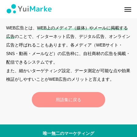
WEB広告
ログイン
会員登録
WEB広告とは、
WEB上のメディア（媒体）やメールに掲載する
広告
のことで、インターネット広告、デジタル広告、オンライン
ゆいマーケとは？
広告と呼ばれることもあります。各メディア（WEBサイト・
SNS・動画・メールなど）の広告枠に、自社商材の広告を掲載・
実績・お客様の声
配信できるシステムです。
また、細かいターゲティング設定、データ測定が可能な点や効果
無料診断
検証がしやすいことがWEB広告のメリットと言えます。
イベント・セミナー情報
用語集に戻る
コンテンツ
LINEお友達登録
スポンサー登録
唯一無二のマーケティング