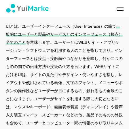
ユーザーインターフェース（UI）
ログイン
会員登録
UIとは、ユーザーインターフェース（User Interface）の略で
一
般的にユーザーと製品やサービスとのインターフェース（接点）
ゆいマーケとは？
全てのこと
を意味します。ユーザーとはWEBサイト・アプリケ
ーション・ソフトウェアを利用する人のことを指しており、イン
実績・お客様の声
ターフェースとは接点・接触面やつながりを意味し、何か二つの
ものの間での伝達方法や接続の仕方を言います。WEBサイトに
無料診断
おけるUIは、サイトの見た目やデザイン・使いやすさを指し、レ
イベント・セミナー情報
イアウトや使用されている画像、文字のフォント、メニューやボ
タンの操作性などユーザーが目にするもの、触れるもの全般のこ
コンテンツ
とになります。ユーザーがサイトを利用する際に大切となるUI
は、マウスやキーボード、画面表示装置（ディスプレイ）や音声
LINEお友達登録
入力装置（マイク・スピーカー）などの他、製品そのものの外観
も含めて、ユーザーとコンピューター間の情報のやり取りをスム
スポンサー登録