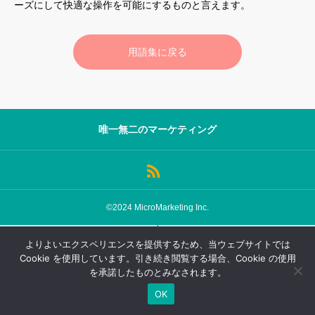
ーズにして快適な操作を可能にするものと言えます。
サロン会員登録
用語集に戻る
サイト会員登録
ログイン
唯一無二のマーケティング
特定商取引法
運営会社
お問い合わせ
マーケティング用語集
利用規約
マーケター診断コンテンツ
©2024 MicroMarketing Inc.
よくあるご質問
LINE公式
ログイン
会員登録
よりよいエクスペリエンスを提供するため、当ウェブサイトでは
プライバシーポリシー
ホーム
Cookie を使用しています。引き続き閲覧する場合、Cookie の使用
を承諾したものとみなされます。
OK
TOP
FAQ
会員登録
ログイン