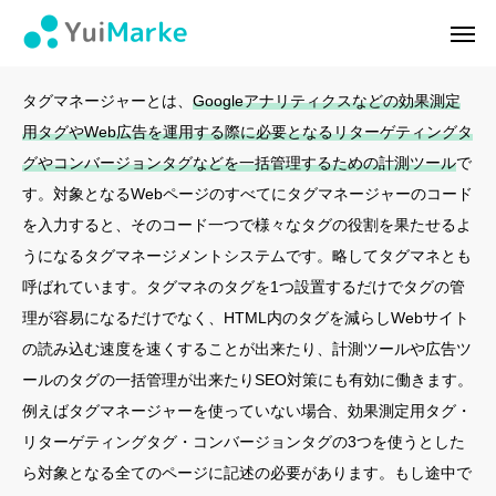
タグマネージャー
ログイン
会員登録
タグマネージャーとは、
Googleアナリティクスなどの効果測定
用タグやWeb広告を運用する際に必要となるリターゲティングタ
ゆいマーケとは？
グやコンバージョンタグなどを一括管理するための計測ツール
で
す。対象となるWebページのすべてにタグマネージャーのコード
実績・お客様の声
を入力すると、そのコード一つで様々なタグの役割を果たせるよ
うになるタグマネージメントシステムです。略してタグマネとも
無料診断
呼ばれています。タグマネのタグを1つ設置するだけでタグの管
イベント・セミナー情報
理が容易になるだけでなく、HTML内のタグを減らしWebサイト
の読み込む速度を速くすることが出来たり、計測ツールや広告ツ
コンテンツ
ールのタグの一括管理が出来たりSEO対策にも有効に働きます。
例えばタグマネージャーを使っていない場合、効果測定用タグ・
LINEお友達登録
リターゲティングタグ・コンバージョンタグの3つを使うとした
ら対象となる全てのページに記述の必要があります。もし途中で
スポンサー登録