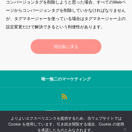
コンバージョンタグを削除しようと思った場合、すべてのWebペ
ージからコンバージョンタグを削除していかなければなりません
サロン会員登録
が、タグマネージャーを使っている場合はタグマネージャー上の
サイト会員登録
設定変更だけで解決できるという利便性があります。
ログイン
用語集に戻る
特定商取引法
運営会社
お問い合わせ
マーケティング用語集
唯一無二のマーケティング
利用規約
マーケター診断コンテンツ
よくあるご質問
LINE公式
プライバシーポリシー
ホーム
©2024 MicroMarketing Inc.
よりよいエクスペリエンスを提供するため、当ウェブサイトでは
Cookie を使用しています。引き続き閲覧する場合、Cookie の使用
ログイン
会員登録
を承諾したものとみなされます。