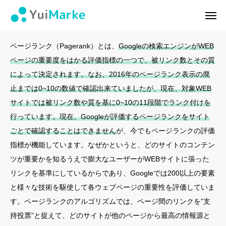
ページランク
ログイン
会員登録
ページランク（Pagerank）とは、
Googleの検索エンジンがWEB
ページの重要度をはかる評価指標の一つで、被リンク数とその質
ゆいマーケとは？
によって決定されます。なお、2016年のページランク表示の廃
止までは0~10の数値で確認出来ていましたが、現在、対象WEB
実績・お客様の声
サイトでは被リンク数や質を基に0~10の11段階でランク付けを
行っています。現在、Googleが評価するページランクをサイト
無料診断
ごとで確認することはできません
が、今でもページランクの評価
イベント・セミナー情報
指標が機能しています。なぜかというと、どのサイトのコンテン
ツが重要かを知るうえで膨大なユーザーがWEBサイトに張った
コンテンツ
リンクを基準にしているからであり、Googleでは200以上の要素
と様々な技術を駆使して各ウェブページの重要性を評価していま
LINEお友達登録
す。ページランクのアルゴリズムでは、ページ間のリンクを”支
持投票”と捉えて、どのサイトが他のページから最高の情報源と
スポンサー登録