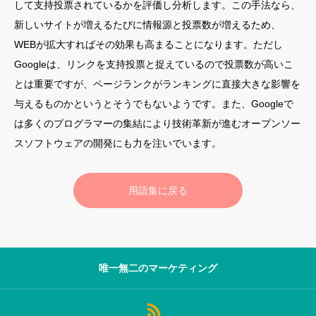
して支持投票されているかを評価し分析します。この手法なら、
新しいサイトが増えるたびに情報源と投票数が増えるため、
サロン会員登録
WEBが拡大すればその効果も高まることになります。ただし
サイト会員登録
Googleは、リンクを支持投票と捉えているので投票数が高いこ
とは重要ですが、ページランクがランキングに直接大きな影響を
ログイン
与えるものかというとそうでもないようです。また、Googleで
は多くのプログラマーの集結により技術革新が進むオープンソー
スソフトウェアの開発にも力を注いでいます。
特定商取引法
運営会社
お問い合わせ
マーケティング用語集
用語集に戻る
利用規約
マーケター診断コンテンツ
よくあるご質問
LINE公式
プライバシーポリシー
ホーム
唯一無二のマーケティング