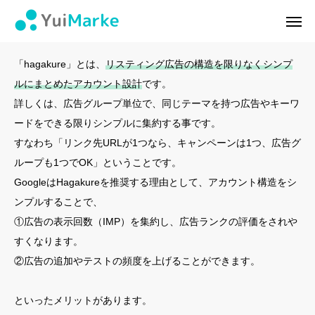
Hagakure
ログイン
会員登録
「hagakure」とは、
リスティング広告の構造を限りなくシンプ
ルにまとめたアカウント設計
です。
ゆいマーケとは？
詳しくは、広告グループ単位で、同じテーマを持つ広告やキーワ
ードをできる限りシンプルに集約する事です。
実績・お客様の声
すなわち「リンク先URLが1つなら、キャンペーンは1つ、広告グ
ループも1つでOK」ということです。
無料診断
GoogleはHagakureを推奨する理由として、アカウント構造をシ
イベント・セミナー情報
ンプルすることで、
①広告の表示回数（IMP）を集約し、広告ランクの評価をされや
コンテンツ
すくなります。
②広告の追加やテストの頻度を上げることができます。
LINEお友達登録
といったメリットがあります。
スポンサー登録