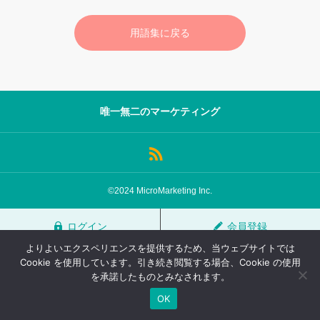
サロン会員登録
用語集に戻る
サイト会員登録
ログイン
唯一無二のマーケティング
特定商取引法
運営会社
お問い合わせ
マーケティング用語集
©2024 MicroMarketing Inc.
利用規約
マーケター診断コンテンツ
ログイン
会員登録
よくあるご質問
LINE公式
よりよいエクスペリエンスを提供するため、当ウェブサイトでは
プライバシーポリシー
ホーム
Cookie を使用しています。引き続き閲覧する場合、Cookie の使用
を承諾したものとみなされます。
OK
TOP
FAQ
会員登録
ログイン