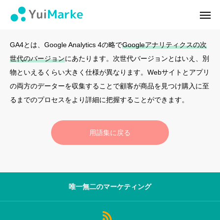
GA4
ログイン
会員登録
GA4とは、Google Analytics 4の略で
Googleアナリティクスの次
世代のバージョン
にあたります。次世代バージョンとはいえ、別
ゆいマーケとは？
物といえるくらい大きく仕様が異なります。Webサイトとアプリ
の両方のデーターを収集することで顧客が商品を見つけ購入に至
実績・お客様の声
るまでのプロセスをより詳細に把握することができます。
無料診断
用語集に戻る
イベント・セミナー情報
コンテンツ
唯一無二のマーケティング
LINEお友達登録
スポンサー登録