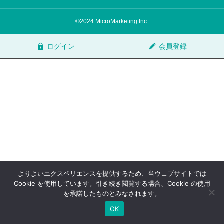
サロン会員登録
©2024 MicroMarketing Inc.
サイト会員登録
ログイン
会員登録
ログイン
特定商取引法
運営会社
お問い合わせ
マーケティング用語集
利用規約
マーケター診断コンテンツ
よくあるご質問
LINE公式
よりよいエクスペリエンスを提供するため、当ウェブサイトでは
プライバシーポリシー
ホーム
Cookie を使用しています。引き続き閲覧する場合、Cookie の使用
を承諾したものとみなされます。
OK
TOP
FAQ
会員登録
ログイン