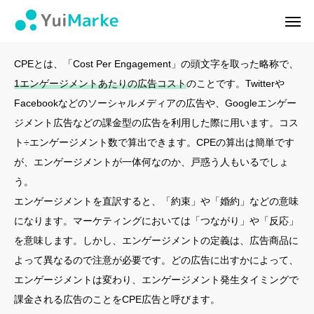
CPE
ログイン
会員登録
CPEとは、「Cost Per Engagement」の頭文字を取った略称で、
1エンゲージメントあたりの広告コスト
のことです。Twitterや
ゆいマーケとは？
Facebookなどのソーシャルメディアの広告や、Googleエンゲー
ジメント広告などの課金型の広告を利用した際に用います。コス
実績・お客様の声
ト÷エンゲージメント数で算出できます。CPEの算出は簡単です
が、エンゲージメントが一体何なのか、戸惑う人もいるでしょ
無料診断
う。
イベント・セミナー情報
エンゲージメントを直訳すると、「約束」や「婚約」などの意味
になります。マーケティングにおいては「つながり」や「反応」
コンテンツ
を意味します。しかし、エンゲージメントの定義は、広告商品に
よって異なるので注意が必要です。どの広告に出すかによって、
LINEお友達登録
エンゲージメントは変わり、エンゲージメント発生タイミングで
課金される広告のことをCPE広告と呼びます。
スポンサー登録