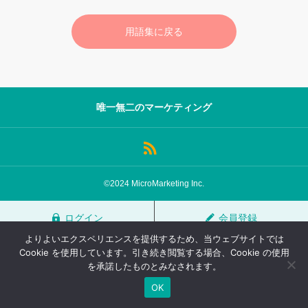
サロン会員登録
用語集に戻る
サイト会員登録
ログイン
唯一無二のマーケティング
特定商取引法
運営会社
お問い合わせ
マーケティング用語集
©2024 MicroMarketing Inc.
利用規約
マーケター診断コンテンツ
ログイン
会員登録
よくあるご質問
LINE公式
よりよいエクスペリエンスを提供するため、当ウェブサイトでは
プライバシーポリシー
ホーム
Cookie を使用しています。引き続き閲覧する場合、Cookie の使用
を承諾したものとみなされます。
OK
TOP
FAQ
会員登録
ログイン