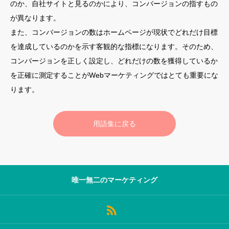
のか、自社サイトと見るのかにより、コンバージョンの指すもの
が異なります。
サロン会員登録
また、コンバージョンの数はホームページが現状でどれだけ目標
サイト会員登録
を達成しているのかを示す客観的な指標になります。そのため、
コンバージョンを正しく設定し、どれだけの数を獲得しているか
ログイン
を正確に測定することがWebマーケティングではとても重要にな
ります。
特定商取引法
運営会社
用語集に戻る
お問い合わせ
マーケティング用語集
利用規約
マーケター診断コンテンツ
よくあるご質問
LINE公式
唯一無二のマーケティング
プライバシーポリシー
ホーム