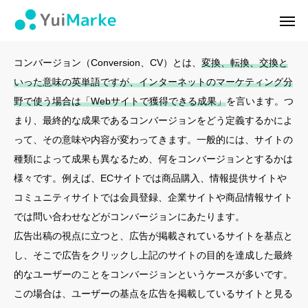
コンバージョン
ログイン
会員登録
コンバージョン（Conversion、CV）とは、
変換、転換、交換と
いった意味の英単語ですが、インターネットのマーケティング分
ゆいマーケとは？
野で使う場合は「Webサイトで獲得できる成果」
を言います。つ
まり、最終的な成果であるコンバージョンをどう定義するかによ
実績・お客様の声
って、その意味や内容が変わってきます。一般的には、サイトの
種類によって成果も異なるため、何をコンバージョンとするかは
無料診断
様々です。例えば、ECサイトでは商品購入、情報提供サイトや
イベント・セミナー情報
コミュニティサイトでは会員登録、企業サイトや商品情報サイト
では問い合わせなどがコンバージョンにあたります。
コンテンツ
広告出稿の視点に立つと、広告が掲載されているサイトを基点と
し、そこで広告をクリックし上記のサイトの目的を達成した最終
LINEお友達登録
的なユーザーのことをコンバージョンというケースが多いです。
この場合は、ユーザーの基点を広告を掲載しているサイトと見る
スポンサー登録