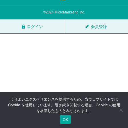
サロン会員登録
©2024 MicroMarketing Inc.
サイト会員登録
ログイン
会員登録
ログイン
特定商取引法
運営会社
お問い合わせ
マーケティング用語集
利用規約
マーケター診断コンテンツ
よくあるご質問
LINE公式
よりよいエクスペリエンスを提供するため、当ウェブサイトでは
プライバシーポリシー
ホーム
Cookie を使用しています。引き続き閲覧する場合、Cookie の使用
を承諾したものとみなされます。
OK
TOP
FAQ
会員登録
ログイン