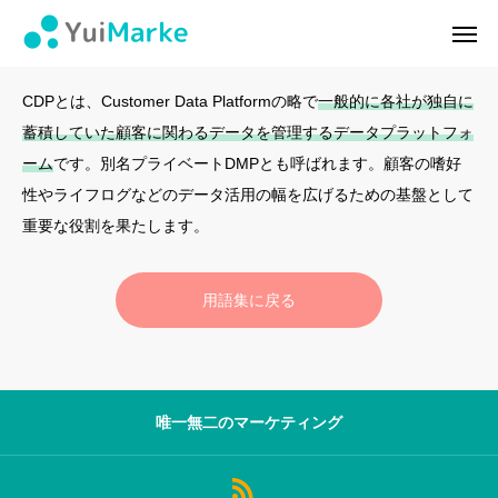
CDP
ログイン
会員登録
CDPとは、Customer Data Platformの略で
一般的に各社が独自に
蓄積していた顧客に関わるデータを管理するデータプラットフォ
ゆいマーケとは？
ーム
です。別名プライベートDMPとも呼ばれます。顧客の嗜好
性やライフログなどのデータ活用の幅を広げるための基盤として
実績・お客様の声
重要な役割を果たします。
無料診断
用語集に戻る
イベント・セミナー情報
コンテンツ
唯一無二のマーケティング
LINEお友達登録
スポンサー登録