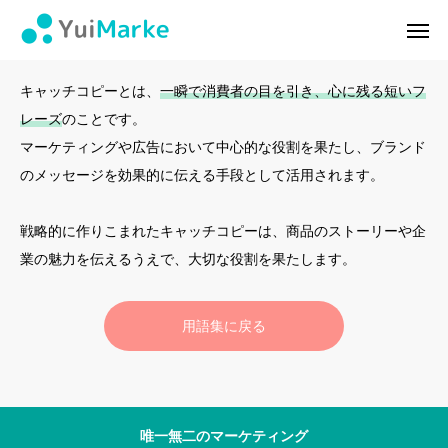
キャッチコピー
ログイン
会員登録
キャッチコピーとは、
一瞬で消費者の目を引き、心に残る短いフ
レーズ
のことです。
ゆいマーケとは？
マーケティングや広告において中心的な役割を果たし、ブランド
のメッセージを効果的に伝える手段として活用されます。
実績・お客様の声
戦略的に作りこまれたキャッチコピーは​、商品のストーリーや​企
無料診断
業の​魅力を伝えるうえで、​大切な​役割を​果たします。​
イベント・セミナー情報
用語集に戻る
コンテンツ
LINEお友達登録
スポンサー登録
唯一無二のマーケティング