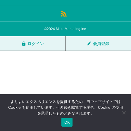
サロン会員登録
サイト会員登録
©2024 MicroMarketing Inc.
ログイン
ログイン
会員登録
特定商取引法
運営会社
お問い合わせ
マーケティング用語集
利用規約
マーケター診断コンテンツ
よくあるご質問
LINE公式
よりよいエクスペリエンスを提供するため、当ウェブサイトでは
プライバシーポリシー
ホーム
Cookie を使用しています。引き続き閲覧する場合、Cookie の使用
を承諾したものとみなされます。
OK
TOP
FAQ
会員登録
ログイン