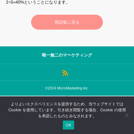
2÷5=40%ということになります。
サロン会員登録
用語集に戻る
サイト会員登録
ログイン
唯一無二のマーケティング
特定商取引法
運営会社
お問い合わせ
マーケティング用語集
利用規約
マーケター診断コンテンツ
©2024 MicroMarketing Inc.
よくあるご質問
LINE公式
ログイン
会員登録
よりよいエクスペリエンスを提供するため、当ウェブサイトでは
プライバシーポリシー
ホーム
Cookie を使用しています。引き続き閲覧する場合、Cookie の使用
を承諾したものとみなされます。
OK
TOP
FAQ
会員登録
ログイン