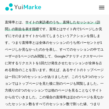
直帰率
ログイン
会員登録
直帰率とは、
サイトの来訪者のうち、直帰したセッション（訪
問）の割合を表す指標
です。直帰とはサイト内で1ページしか見
ゆいマーケとは？
ずにそのままサイトから出てしまうというアクションを指しま
す。つまり直帰率とは全体のセッションのうち何パーセントが1
実績・お客様の声
ページしか見なかったのかを表し、すべてのセッションの中でユ
ーザーが1ページのみ閲覧して、Googleアナリティクスサーバー
無料診断
に対するリクエストを1回だけ発生させたセッションが全体を占
イベント・セミナー情報
める割合のことを言います。例えば、あるサイトのトップページ
は一日に5つのセッションがありましたが、このうち3つのセッシ
コンテンツ
ョンではトップページを見た後に別のページも閲覧しました。一
方残りの2つのセッションでは他のページを見ることなくサイト
LINEお友達登録
から出ていきました。この場合の直帰率はほかのページを見なか
ったセッション数をすべてのセッション数で割った値、つまり
スポンサー登録