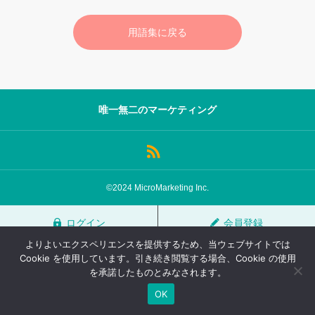
サロン会員登録
用語集に戻る
サイト会員登録
ログイン
唯一無二のマーケティング
特定商取引法
運営会社
お問い合わせ
マーケティング用語集
©2024 MicroMarketing Inc.
利用規約
マーケター診断コンテンツ
ログイン
会員登録
よくあるご質問
LINE公式
よりよいエクスペリエンスを提供するため、当ウェブサイトでは
プライバシーポリシー
ホーム
Cookie を使用しています。引き続き閲覧する場合、Cookie の使用
を承諾したものとみなされます。
OK
TOP
FAQ
会員登録
ログイン