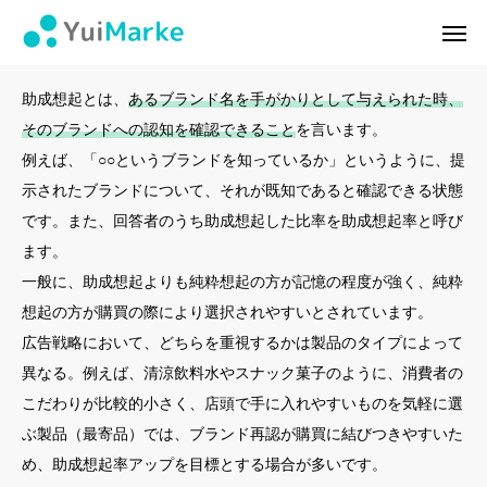
助成想起
ログイン
会員登録
助成想起とは、
あるブランド名を手がかりとして与えられた時、
そのブランドへの認知を確認できること
を言います。
ゆいマーケとは？
例えば、「○○というブランドを知っているか」というように、提
示されたブランドについて、それが既知であると確認できる状態
実績・お客様の声
です。また、回答者のうち助成想起した比率を助成想起率と呼び
ます。
無料診断
一般に、助成想起よりも純粋想起の方が記憶の程度が強く、純粋
イベント・セミナー情報
想起の方が購買の際により選択されやすいとされています。
広告戦略において、どちらを重視するかは製品のタイプによって
コンテンツ
異なる。例えば、清涼飲料水やスナック菓子のように、消費者の
こだわりが比較的小さく、店頭で手に入れやすいものを気軽に選
LINEお友達登録
ぶ製品（最寄品）では、ブランド再認が購買に結びつきやすいた
め、助成想起率アップを目標とする場合が多いです。
スポンサー登録