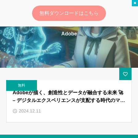
無料ダウンロードはこちら
ログイン
会員登録
Adobe
ゆいマーケとは？
実績・お客様の声
無料診断
無料
イベント・セミナー情報
Adobeが描く、創造性とデータが融合する未来 🚀
– デジタルエクスペリエンスが支配する時代のマー
コンテンツ
ケティング戦略
2024.12.11
LINEお友達登録
スポンサー登録