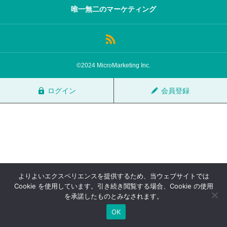
唯一無二のマーケティング
サロン会員登録
サイト会員登録
©2024 MicroMarketing Inc.
ログイン
ログイン
会員登録
特定商取引法
運営会社
お問い合わせ
マーケティング用語集
利用規約
マーケター診断コンテンツ
よくあるご質問
LINE公式
よりよいエクスペリエンスを提供するため、当ウェブサイトでは
プライバシーポリシー
ホーム
Cookie を使用しています。引き続き閲覧する場合、Cookie の使用
を承諾したものとみなされます。
OK
TOP
FAQ
会員登録
ログイン