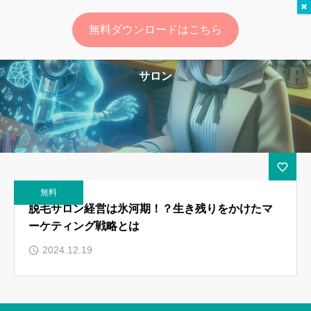
無料ダウンロードはこちら
ログイン
会員登録
サロン
ゆいマーケとは？
実績・お客様の声
無料診断
無料
イベント・セミナー情報
脱毛サロン経営は氷河期！？生き残りをかけたマ
ーケティング戦略とは
コンテンツ
2024.12.19
LINEお友達登録
スポンサー登録