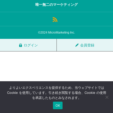
唯一無二のマーケティング
サロン会員登録
サイト会員登録
©2024 MicroMarketing Inc.
ログイン
ログイン
会員登録
特定商取引法
運営会社
お問い合わせ
マーケティング用語集
利用規約
マーケター診断コンテンツ
よくあるご質問
LINE公式
よりよいエクスペリエンスを提供するため、当ウェブサイトでは
プライバシーポリシー
ホーム
Cookie を使用しています。引き続き閲覧する場合、Cookie の使用
を承諾したものとみなされます。
OK
TOP
FAQ
会員登録
ログイン